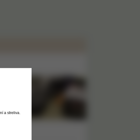
 a streliva.